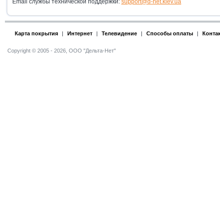
Email службы технической поддержки:
support@d-net.kiev.ua
Карта покрытия
|
Интернет
|
Телевидение
|
Способы оплаты
|
Конта
Copyright © 2005 - 2026, ООО "Дельта-Нет"