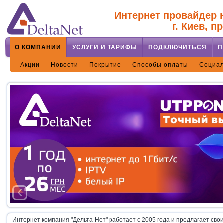
Интернет провайдер н
г. Киев, п
О КОМПАНИИ
УСЛУГИ И ТАРИФЫ
ПОДКЛЮЧИТЬСЯ
П
Акции
Новости
Покрытие
Способы оплаты
Социал
‹
Интернет компания "Дельта-Нет" работает с 2005 года и предлагает сво