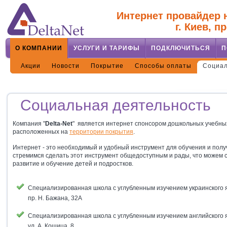
Интернет провайдер н
г. Киев, п
О КОМПАНИИ
УСЛУГИ И ТАРИФЫ
ПОДКЛЮЧИТЬСЯ
П
Акции
Новости
Покрытие
Способы оплаты
Социал
Социальная деятельность
Компания "
Delta-Net
"
является интернет спонсором дошкольных учебных
расположенных на
территории покрытия
.
Интернет - это необходимый и удобный инструмент для обучения и пол
стремимся сделать этот инструмент общедоступным и рады, что можем с
развитие и обучение детей и подростков.
Специализированная школа с углубленным изучением украинского 
пр. Н. Бажана, 32А
Специализированная школа с углубленным изучением английского 
ул. А. Кошица, 8