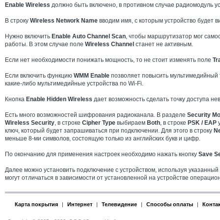
Enable Wireless
должно быть включено, в противном случае радиомодуль ус
В строку
Wireless Network Name
вводим имя, с которым устройство будет в
Нужно включить
Enable Auto Channel Scan
, чтобы маршрутизатор мог само
работы. В этом случае поле
Wireless Channel
станет не активным.
Если нет необходимости понижать мощность, то не стоит изменять поле
Tr
Если включить функцию
WMM Enable
позволяет повысить мультимедийный т
какие-либо мультимедийные устройства по Wi-Fi.
Кнопка
Enable Hidden Wireless
дает возможность сделать точку доступа не
Есть много возможностей шифрования радиоканала. В разделе
Security M
Wireless Security
, в строке
Cipher Type
выбираем
Both
, в строке
PSK / EAP
ключ, который будет запрашиваться при подключении. Для этого в строку
N
меньше 8-ми символов, состоящую только из английских букв и цифр.
По окончанию для применения настроек необходимо нажать кнопку
Save Se
Далее можно установить подключение с устройством, используя указанный
могут отличаться в зависимости от установленной на устройстве операцио
Карта покрытия
|
Интернет
|
Телевидение
|
Способы оплаты
|
Конта